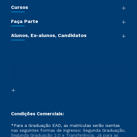
Nossa História
Cursos
Sala de Imprensa
Graduação
Trabalhe Conosco
Faça Parte
Pós-graduação
Certificadoras
Vestibular Múltipla Escolha
Cursos de Medicina
Jornada do Aluno
Alunos, Ex-alunos, Candidatos
Vestibular Redação
Cursos Livres
Sou Aluno
Ética e Integridade
Ingresso via Enem
Cursos Técnicos
Sou Candidato
Proteção de dados
Retorne ao Curso
Cursos Profissionalizantes
Sou Ex-aluno
Segunda Graduação
Canais de Atendimento
Segunda Graduação 2.0
Acessibilidade
Transferência
Biblioteca
Formação Pedagógica - R2
Condições Comerciais:
*Para a Graduação EAD, as matrículas serão isentas
nas seguintes formas de ingresso: Segunda Graduação,
Segunda Graduação 2.0 e Transferência. Já para as