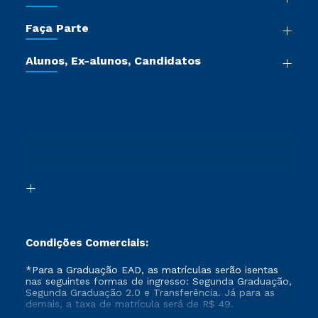
Sala de Imprensa
Graduação
Trabalhe Conosco
Faça Parte
Pós-graduação
Certificadoras
Vestibular Múltipla Escolha
Cursos de Medicina
Jornada do Aluno
Alunos, Ex-alunos, Candidatos
Vestibular Redação
Cursos Livres
Sou Aluno
Ética e Integridade
Ingresso via Enem
Cursos Técnicos
Sou Candidato
Proteção de dados
Retorne ao Curso
Cursos Profissionalizantes
Sou Ex-aluno
Segunda Graduação
Canais de Atendimento
Segunda Graduação 2.0
Acessibilidade
Transferência
Biblioteca
Formação Pedagógica - R2
Condições Comerciais:
*Para a Graduação EAD, as matrículas serão isentas
nas seguintes formas de ingresso: Segunda Graduação,
Segunda Graduação 2.0 e Transferência. Já para as
demais, a taxa de matrícula será de R$ 49.