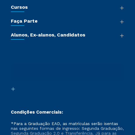
Nossa História
Cursos
Sala de Imprensa
Graduação
Trabalhe Conosco
Faça Parte
Pós-graduação
Certificadoras
Vestibular Múltipla Escolha
Cursos de Medicina
Jornada do Aluno
Alunos, Ex-alunos, Candidatos
Vestibular Redação
Cursos Livres
Sou Aluno
Ética e Integridade
Ingresso via Enem
Cursos Técnicos
Sou Candidato
Proteção de dados
Retorne ao Curso
Cursos Profissionalizantes
Sou Ex-aluno
Segunda Graduação
Canais de Atendimento
Segunda Graduação 2.0
Acessibilidade
Transferência
Biblioteca
Formação Pedagógica - R2
Condições Comerciais:
*Para a Graduação EAD, as matrículas serão isentas
nas seguintes formas de ingresso: Segunda Graduação,
Segunda Graduação 2.0 e Transferência. Já para as