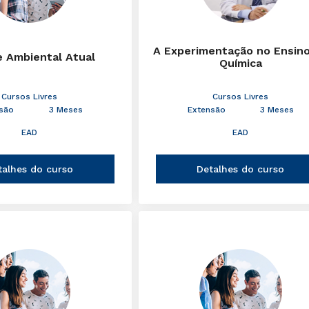
A Experimentação no Ensin
e Ambiental Atual
Química
Cursos Livres
Cursos Livres
são
3 Meses
Extensão
3 Meses
EAD
EAD
talhes do curso
Detalhes do curso