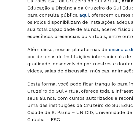
Os Polos EAD da Cruzeiro do Sul Virtual,
cria
Educação a Distância da Cruzeiro do Sul Edu
para consulta pública
aqui
, oferecem cursos 
os Polos disponibilizam de instalações adequ
sua total capacidade de alunos, acervo físico o
específicos presenciais ou virtuais, entre outr
Além disso, nossas plataformas de
ensino a d
por dezenas de instituições internacionais de
qualidade, desenvolvido por mestres e doutor
vídeos, salas de discussão, músicas, animaçõe
Desta forma, você pode ficar tranquilo para i
Cruzeiro do Sul Virtual oferece toda a infrae
seus alunos, com cursos autorizados e reconh
uma das instituições da Cruzeiro do Sul Educ
Cidade de S. Paulo – UNICID, Universidade de
Gaúcha – FSG