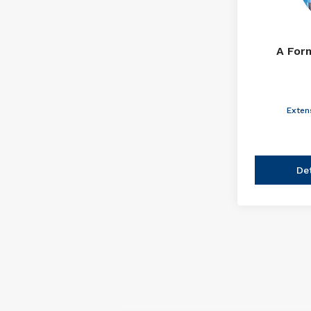
A For
Exten
De