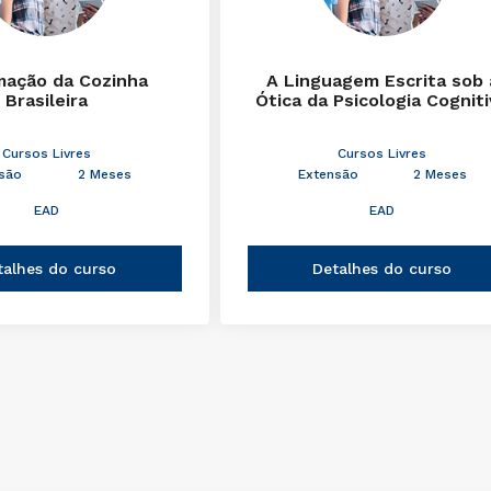
mação da Cozinha
A Linguagem Escrita sob 
Brasileira
Ótica da Psicologia Cognit
Cursos Livres
Cursos Livres
são
2 Meses
Extensão
2 Meses
EAD
EAD
talhes do curso
Detalhes do curso