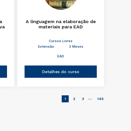
a
A linguagem na elaboração de
iva
materiais para EAD
Cursos Livres
Extensão
3 Meses
EAD
Detalhes do curso
…
1
2
3
145