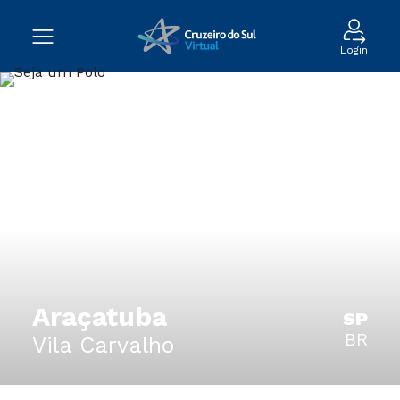
Login
Araçatuba
SP
BR
Vila Carvalho