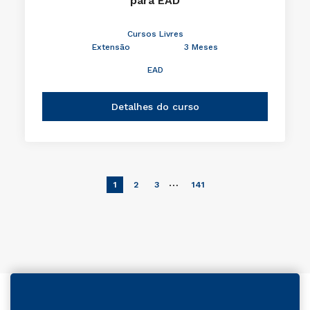
para EAD
Cursos Livres
Extensão
3 Meses
EAD
Detalhes do curso
…
1
2
3
141