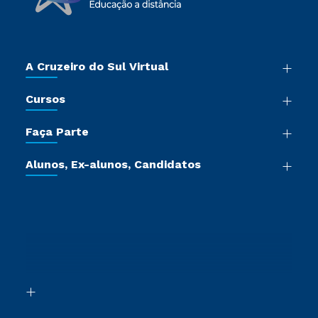
A Cruzeiro do Sul Virtual
Nossa História
Cursos
Sala de Imprensa
Graduação
Trabalhe Conosco
Faça Parte
Pós-graduação
Certificadoras
Vestibular Múltipla Escolha
Cursos de Medicina
Jornada do Aluno
Alunos, Ex-alunos, Candidatos
Vestibular Redação
Cursos Livres
Sou Aluno
Ética e Integridade
Ingresso via Enem
Cursos Técnicos
Sou Candidato
Proteção de dados
Retorne ao Curso
Cursos Profissionalizantes
Sou Ex-aluno
Segunda Graduação
Canais de Atendimento
Segunda Graduação 2.0
Acessibilidade
Transferência
Biblioteca
Formação Pedagógica - R2