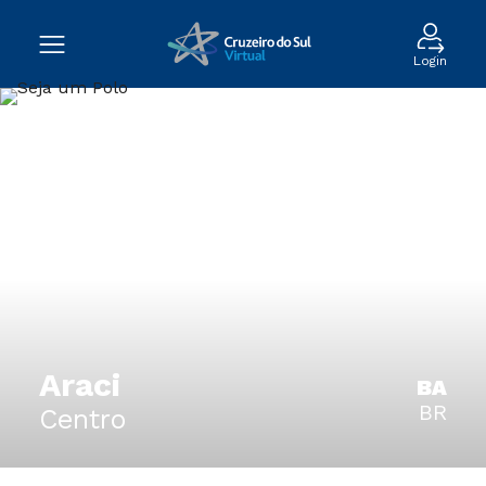
Login
Araci
BA
BR
Centro