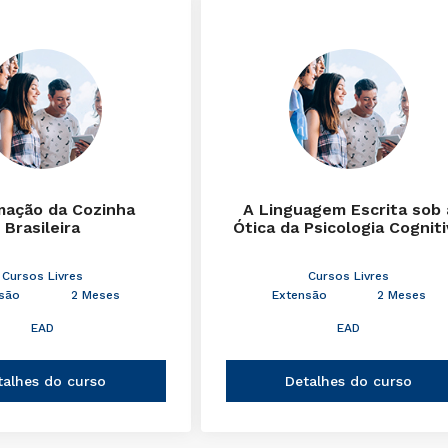
mação da Cozinha
A Linguagem Escrita sob 
Brasileira
Ótica da Psicologia Cognit
Cursos Livres
Cursos Livres
são
2 Meses
Extensão
2 Meses
EAD
EAD
talhes do curso
Detalhes do curso