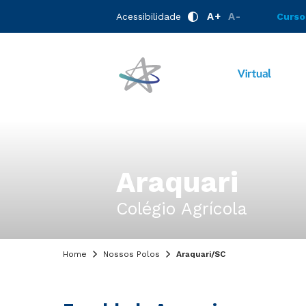
A+
A-
Acessibilidade
Curso
Araquari
Colégio Agrícola
Home
Nossos Polos
Araquari/SC