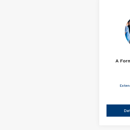
A For
Exten
De