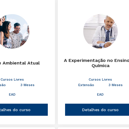
A Experimentação no Ensin
e Ambiental Atual
Química
Cursos Livres
Cursos Livres
são
3 Meses
Extensão
3 Meses
EAD
EAD
talhes do curso
Detalhes do curso