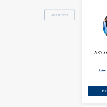
Limpar filtro
A Cris
Exten
De