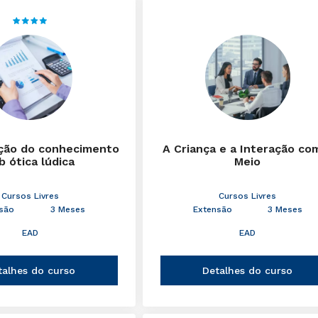
ção do conhecimento
A Criança e a Interação co
b ótica lúdica
Meio
Cursos Livres
Cursos Livres
são
3 Meses
Extensão
3 Meses
EAD
EAD
talhes do curso
Detalhes do curso