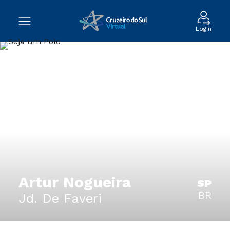
Login
Artur Nogueira
SP
BR
Jd. De Faveri