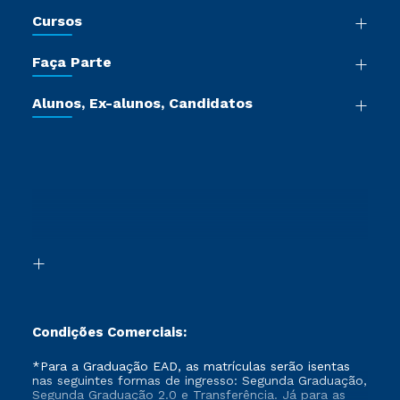
Nossa História
Cursos
Sala de Imprensa
Graduação
Trabalhe Conosco
Faça Parte
Pós-graduação
Certificadoras
Vestibular Múltipla Escolha
Cursos de Medicina
Jornada do Aluno
Alunos, Ex-alunos, Candidatos
Vestibular Redação
Cursos Livres
Sou Aluno
Ética e Integridade
Ingresso via Enem
Cursos Técnicos
Sou Candidato
Proteção de dados
Retorne ao Curso
Cursos Profissionalizantes
Sou Ex-aluno
Segunda Graduação
Canais de Atendimento
Segunda Graduação 2.0
Acessibilidade
Transferência
Biblioteca
Formação Pedagógica - R2
Condições Comerciais:
*Para a Graduação EAD, as matrículas serão isentas
nas seguintes formas de ingresso: Segunda Graduação,
Segunda Graduação 2.0 e Transferência. Já para as