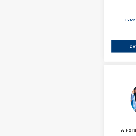
Exten
De
A For