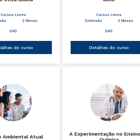
Cursos Livres
Cursos Livres
são
3 Meses
Extensão
3 Meses
EAD
EAD
talhes do curso
Detalhes do curso
A Experimentação no Ensin
e Ambiental Atual
Química