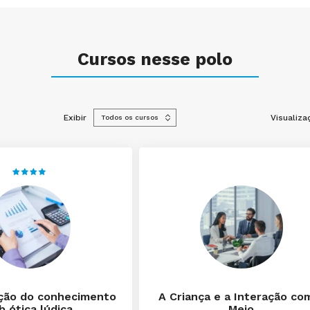
Cursos nesse polo
Exibir
Visualiza
ção do conhecimento
A Criança e a Interação co
b ótica lúdica
Meio