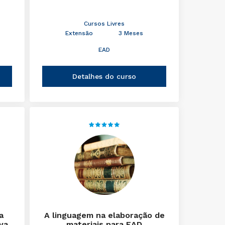
Cursos Livres
Extensão
3 Meses
EAD
Detalhes do curso
a
A linguagem na elaboração de
iva
materiais para EAD