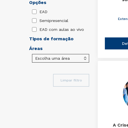
Opções
EAD
Exten
Semipresencial
EAD com aulas ao vivo
Tipos de formação
De
Áreas
Limpar filtro
A Cris