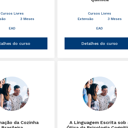
Cursos Livres
Cursos Livres
são
3 Meses
Extensão
3 Meses
EAD
EAD
talhes do curso
Detalhes do curso
mação da Cozinha
A Linguagem Escrita sob 
Brasileira
Ótica da Psicologia Cognit