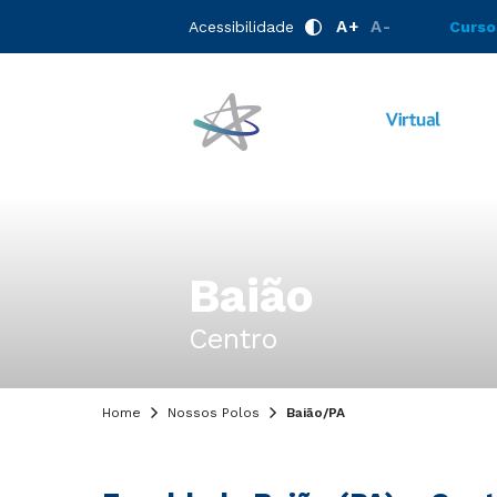
A+
A-
Acessibilidade
Curso
Baião
Centro
Home
Nossos Polos
Baião/PA