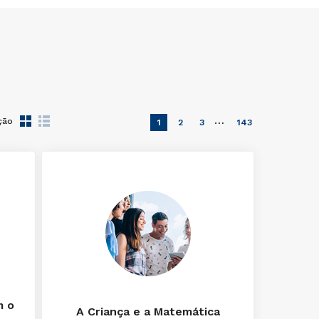
…
ção
1
2
3
143
m o
A Criança e a Matemática