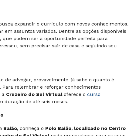
usca expandir o currículo com novos conhecimentos,
 em assuntos variados. Dentre as opções disponíveis
s, que podem ser a oportunidade perfeita para
ressou, sem precisar sair de casa e seguindo seu
ão de advogar, provavelmente, já sabe o quanto é
 Para relembrar e reforçar conhecimentos
, a
Cruzeiro do Sul Virtual
oferece o
curso
om duração de até seis meses.
ro
m Baião
, conheça o
Polo Baião, localizado no Centro
uzeiro do Sul Virtual
pode proporcionar para os seus