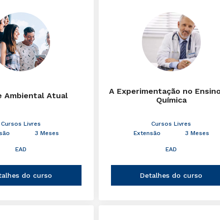
A Experimentação no Ensin
e Ambiental Atual
Química
Cursos Livres
Cursos Livres
são
3 Meses
Extensão
3 Meses
EAD
EAD
talhes do curso
Detalhes do curso