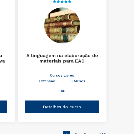
a
A linguagem na elaboração de
iva
materiais para EAD
Cursos Livres
Extensão
3 Meses
EAD
Detalhes do curso
…