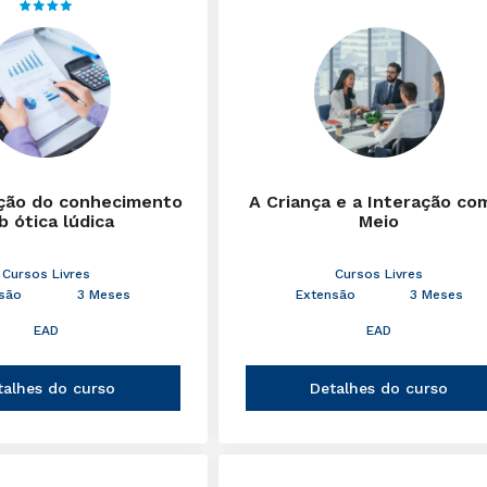
ção do conhecimento
A Criança e a Interação co
b ótica lúdica
Meio
Cursos Livres
Cursos Livres
são
3 Meses
Extensão
3 Meses
EAD
EAD
talhes do curso
Detalhes do curso