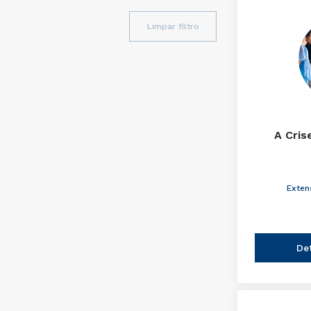
Limpar filtro
A Cris
Exten
De