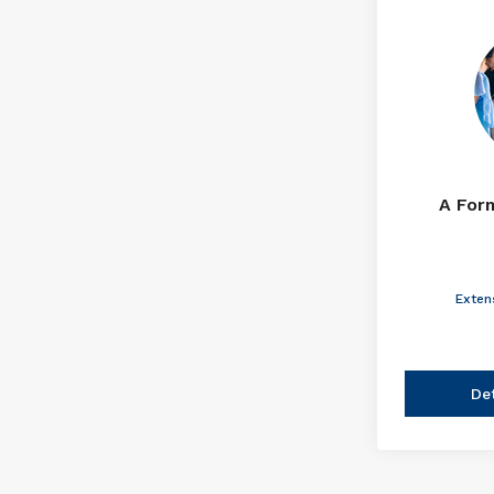
A For
Exten
De