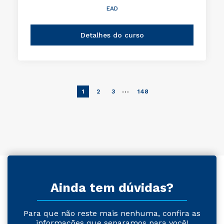
EAD
Detalhes do curso
…
1
2
3
148
Ainda tem dúvidas?
Para que não reste mais nenhuma, confira as
informações que separamos para você!