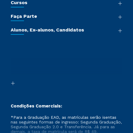
Cursos
Sala de Imprensa
Graduação
Trabalhe Conosco
Faça Parte
Pós-graduação
Certificadoras
Vestibular Múltipla Escolha
Cursos de Medicina
Jornada do Aluno
Alunos, Ex-alunos, Candidatos
Vestibular Redação
Cursos Livres
Sou Aluno
Ética e Integridade
Ingresso via Enem
Cursos Técnicos
Sou Candidato
Proteção de dados
Retorne ao Curso
Cursos Profissionalizantes
Sou Ex-aluno
Segunda Graduação
Canais de Atendimento
Segunda Graduação 2.0
Acessibilidade
Transferência
Biblioteca
Formação Pedagógica - R2
Condições Comerciais:
*Para a Graduação EAD, as matrículas serão isentas
nas seguintes formas de ingresso: Segunda Graduação,
Segunda Graduação 2.0 e Transferência. Já para as
demais, a taxa de matrícula será de R$ 49.