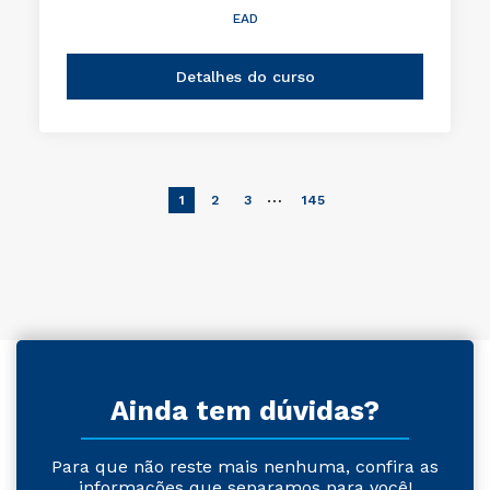
EAD
Detalhes do curso
…
1
2
3
145
Ainda tem dúvidas?
Para que não reste mais nenhuma, confira as
informações que separamos para você!