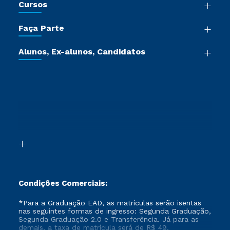
Cursos
Sala de Imprensa
Graduação
Trabalhe Conosco
Faça Parte
Pós-graduação
Certificadoras
Vestibular Múltipla Escolha
Cursos de Medicina
Jornada do Aluno
Alunos, Ex-alunos, Candidatos
Vestibular Redação
Cursos Livres
Sou Aluno
Ética e Integridade
Ingresso via Enem
Cursos Técnicos
Sou Candidato
Proteção de dados
Retorne ao Curso
Cursos Profissionalizantes
Sou Ex-aluno
Segunda Graduação
Canais de Atendimento
Segunda Graduação 2.0
Acessibilidade
Transferência
Biblioteca
Formação Pedagógica - R2
Condições Comerciais:
*Para a Graduação EAD, as matrículas serão isentas
nas seguintes formas de ingresso: Segunda Graduação,
Segunda Graduação 2.0 e Transferência. Já para as
demais, a taxa de matrícula será de R$ 49.