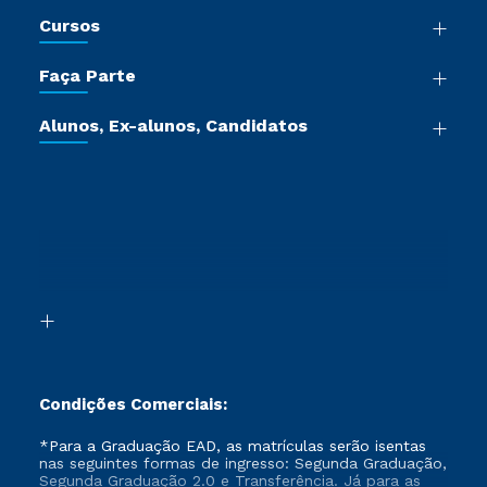
Nossa História
Cursos
Sala de Imprensa
Graduação
Trabalhe Conosco
Faça Parte
Pós-graduação
Certificadoras
Vestibular Múltipla Escolha
Cursos de Medicina
Jornada do Aluno
Alunos, Ex-alunos, Candidatos
Vestibular Redação
Cursos Livres
Sou Aluno
Ética e Integridade
Ingresso via Enem
Cursos Técnicos
Sou Candidato
Proteção de dados
Retorne ao Curso
Cursos Profissionalizantes
Sou Ex-aluno
Segunda Graduação
Canais de Atendimento
Segunda Graduação 2.0
Acessibilidade
Transferência
Biblioteca
Formação Pedagógica - R2
Condições Comerciais:
*Para a Graduação EAD, as matrículas serão isentas
nas seguintes formas de ingresso: Segunda Graduação,
Segunda Graduação 2.0 e Transferência. Já para as