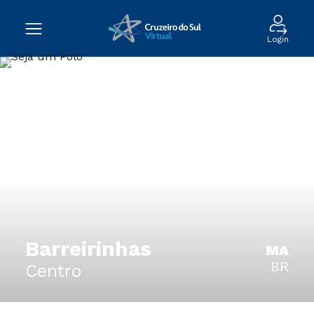
Login
Barreirinhas
MA
BR
Centro