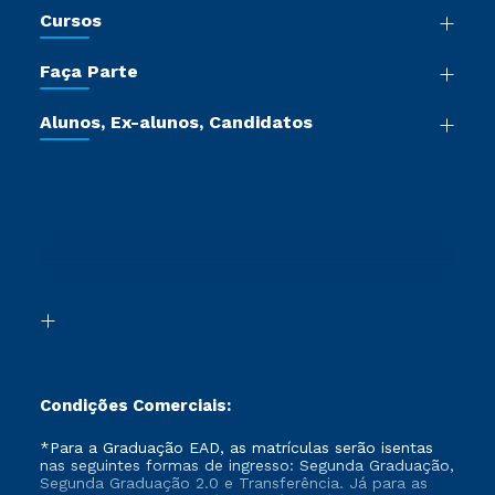
Cursos
Sala de Imprensa
Graduação
Trabalhe Conosco
Faça Parte
Pós-graduação
Certificadoras
Vestibular Múltipla Escolha
Cursos de Medicina
Jornada do Aluno
Alunos, Ex-alunos, Candidatos
Vestibular Redação
Cursos Livres
Sou Aluno
Ética e Integridade
Ingresso via Enem
Cursos Técnicos
Sou Candidato
Proteção de dados
Retorne ao Curso
Cursos Profissionalizantes
Sou Ex-aluno
Segunda Graduação
Canais de Atendimento
Segunda Graduação 2.0
Acessibilidade
Transferência
Biblioteca
Formação Pedagógica - R2
Condições Comerciais:
*Para a Graduação EAD, as matrículas serão isentas
nas seguintes formas de ingresso: Segunda Graduação,
Segunda Graduação 2.0 e Transferência. Já para as