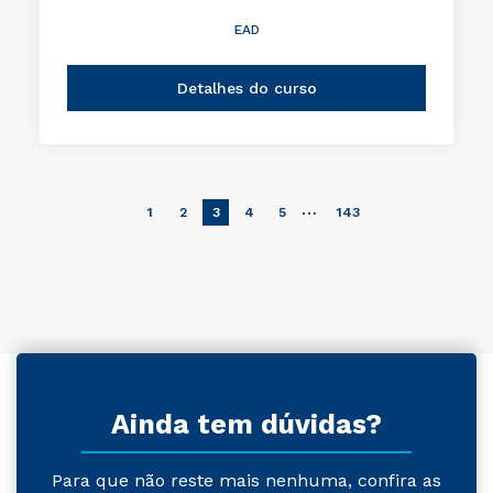
EAD
Detalhes do curso
…
1
2
3
4
5
143
Ainda tem dúvidas?
Para que não reste mais nenhuma, confira as