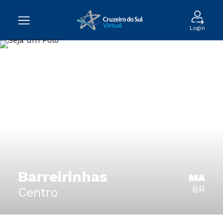
Login
Barreirinhas
MA
BR
Centro