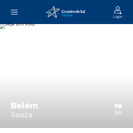
Login
Belém
PA
BR
Souza