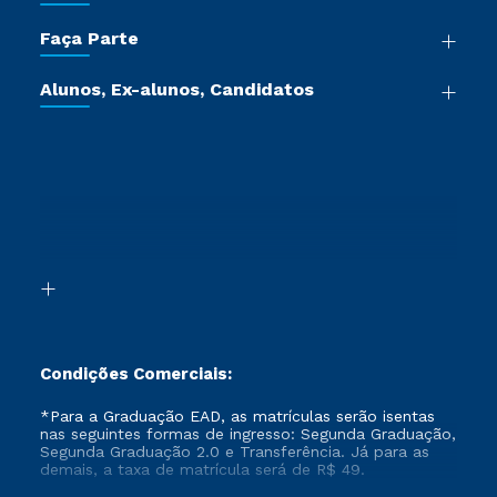
Graduação
Trabalhe Conosco
Faça Parte
Pós-graduação
Certificadoras
Vestibular Múltipla Escolha
Cursos de Medicina
Jornada do Aluno
Alunos, Ex-alunos, Candidatos
Vestibular Redação
Cursos Livres
Sou Aluno
Ética e Integridade
Ingresso via Enem
Cursos Técnicos
Sou Candidato
Proteção de dados
Retorne ao Curso
Cursos Profissionalizantes
Sou Ex-aluno
Segunda Graduação
Canais de Atendimento
Segunda Graduação 2.0
Acessibilidade
Transferência
Biblioteca
Formação Pedagógica - R2
Condições Comerciais:
*Para a Graduação EAD, as matrículas serão isentas
nas seguintes formas de ingresso: Segunda Graduação,
Segunda Graduação 2.0 e Transferência. Já para as
demais, a taxa de matrícula será de R$ 49.