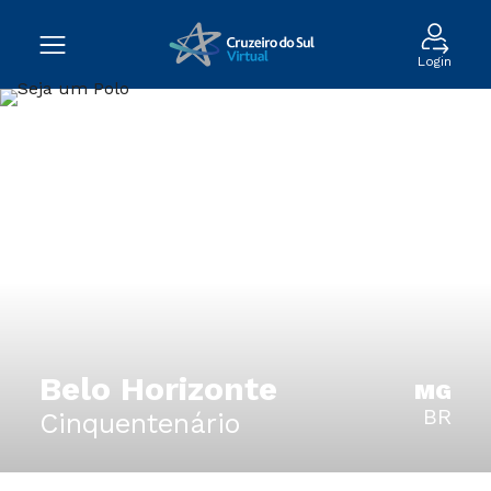
Login
Belo Horizonte
MG
BR
Cinquentenário