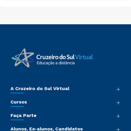
A Cruzeiro do Sul Virtual
Nossa História
Cursos
Sala de Imprensa
Graduação
Trabalhe Conosco
Faça Parte
Pós-graduação
Certificadoras
Vestibular Múltipla Escolha
Cursos de Medicina
Jornada do Aluno
Alunos, Ex-alunos, Candidatos
Vestibular Redação