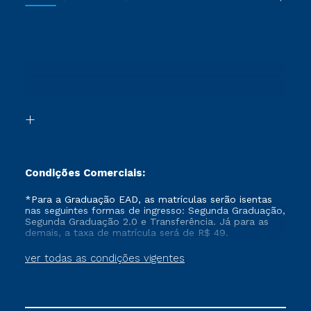
Cursos Livres
Sou Aluno
Ética e Integridade
Ingresso via Enem
Cursos Técnicos
Sou Candidato
Proteção de dados
Retorne ao Curso
Cursos Profissionalizantes
Sou Ex-aluno
Segunda Graduação
Canais de Atendimento
Segunda Graduação 2.0
Acessibilidade
Transferência
Biblioteca
Formação Pedagógica - R2
Condições Comerciais:
*Para a Graduação EAD, as matrículas serão isentas
nas seguintes formas de ingresso: Segunda Graduação,
Segunda Graduação 2.0 e Transferência. Já para as
demais, a taxa de matrícula será de R$ 49.
ver todas as condições vigentes