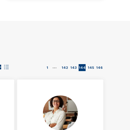
…
1
142
143
144
145
146