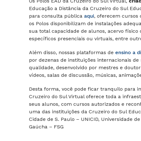
Os Polos EAD da Cruzeiro do Sul Virtual,
cria
Educação a Distância da Cruzeiro do Sul Edu
para consulta pública
aqui
, oferecem cursos 
os Polos disponibilizam de instalações adequ
sua total capacidade de alunos, acervo físico o
específicos presenciais ou virtuais, entre outr
Além disso, nossas plataformas de
ensino a d
por dezenas de instituições internacionais de
qualidade, desenvolvido por mestres e doutor
vídeos, salas de discussão, músicas, animaçõe
Desta forma, você pode ficar tranquilo para i
Cruzeiro do Sul Virtual oferece toda a infrae
seus alunos, com cursos autorizados e reconh
uma das instituições da Cruzeiro do Sul Educ
Cidade de S. Paulo – UNICID, Universidade de
Gaúcha – FSG