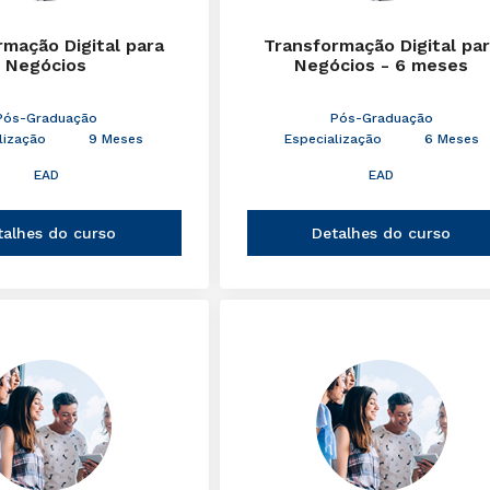
rmação Digital para
Transformação Digital pa
Negócios
Negócios - 6 meses
Pós-Graduação
Pós-Graduação
lização
9 Meses
Especialização
6 Meses
EAD
EAD
talhes do curso
Detalhes do curso