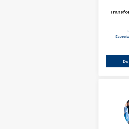
Transfo
Especia
De