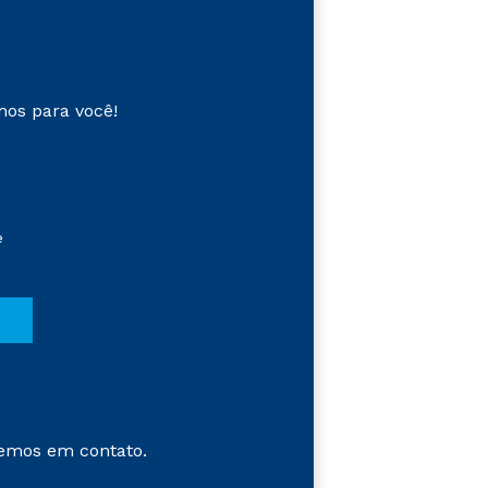
mos para você!
e
emos em contato.