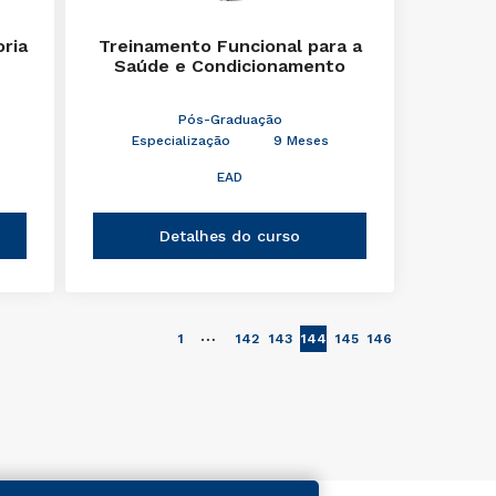
oria
Treinamento Funcional para a
Saúde e Condicionamento
Pós-Graduação
Especialização
9 Meses
EAD
Detalhes do curso
…
1
142
143
144
145
146