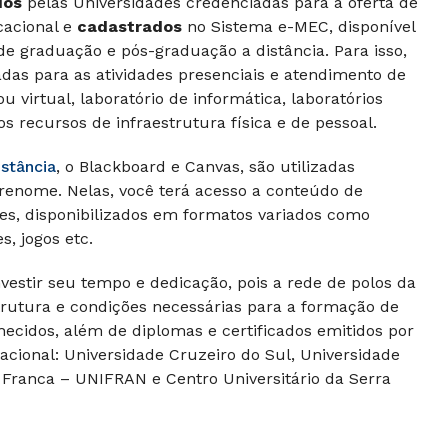
dos
pelas Universidades credenciadas para a oferta de
cacional e
cadastrados
no Sistema e-MEC, disponível
de graduação e pós-graduação a distância. Para isso,
adas para as atividades presenciais e atendimento de
u virtual, laboratório de informática, laboratórios
os recursos de infraestrutura física e de pessoal.
istância
, o Blackboard e Canvas, são utilizadas
 renome. Nelas, você terá acesso a conteúdo de
es, disponibilizados em formatos variados como
s, jogos etc.
nvestir seu tempo e dedicação, pois a rede de polos da
strutura e condições necessárias para a formação de
ecidos, além de diplomas e certificados emitidos por
acional: Universidade Cruzeiro do Sul, Universidade
 Franca – UNIFRAN e Centro Universitário da Serra