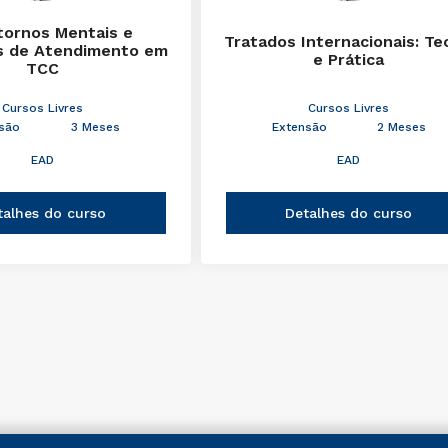
tornos Mentais e
Tratados Internacionais: Te
s de Atendimento em
e Prática
TCC
Cursos Livres
Cursos Livres
são
3 Meses
Extensão
2 Meses
EAD
EAD
talhes do curso
Detalhes do curso