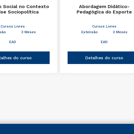
 Social no Contexto
Abordagem Didático-
ise Sociopolítica
Pedagógica do Esporte
Cursos Livres
Cursos Livres
são
3 Meses
Extensão
3 Meses
EAD
EAD
talhes do curso
Detalhes do curso