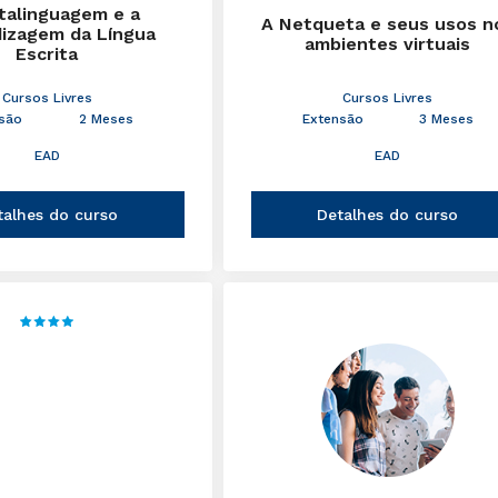
talinguagem e a
A Netqueta e seus usos n
izagem da Língua
ambientes virtuais
Escrita
Cursos Livres
Cursos Livres
são
2 Meses
Extensão
3 Meses
EAD
EAD
talhes do curso
Detalhes do curso