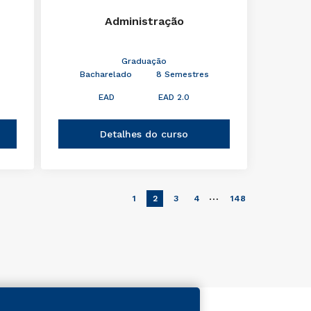
Administração
Graduação
Bacharelado
8 Semestres
EAD
EAD 2.0
Detalhes do curso
…
1
2
3
4
148