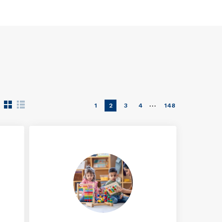
…
1
2
3
4
148