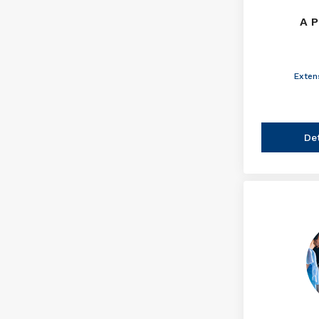
A P
Exten
De