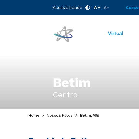
A+
A-
Acessibilidade
Curso
Betim
Centro
Home
Nossos Polos
Betim/MG