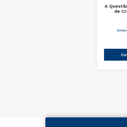
A Questão
de Cr
Exten
De