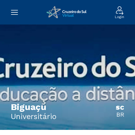
Login
Biguaçu
SC
BR
Universitário