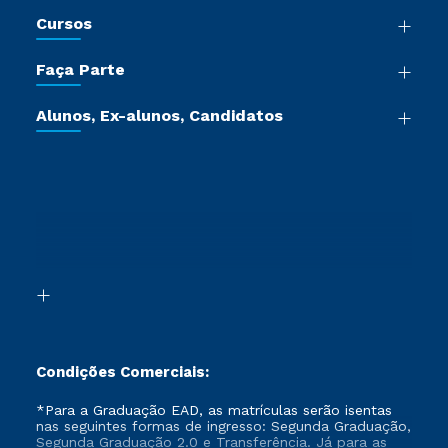
Nossa História
Cursos
Sala de Imprensa
Graduação
Trabalhe Conosco
Faça Parte
Pós-graduação
Certificadoras
Vestibular Múltipla Escolha
Cursos de Medicina
Jornada do Aluno
Alunos, Ex-alunos, Candidatos
Vestibular Redação
Cursos Livres
Sou Aluno
Ética e Integridade
Ingresso via Enem
Cursos Técnicos
Sou Candidato
Proteção de dados
Retorne ao Curso
Cursos Profissionalizantes
Sou Ex-aluno
Segunda Graduação
Canais de Atendimento
Segunda Graduação 2.0
Acessibilidade
Transferência
Biblioteca
Formação Pedagógica - R2
Condições Comerciais:
*Para a Graduação EAD, as matrículas serão isentas
nas seguintes formas de ingresso: Segunda Graduação,
Segunda Graduação 2.0 e Transferência. Já para as