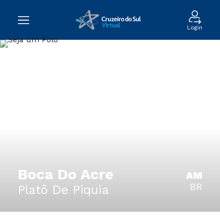
Login
Boca Do Acre
AM
BR
Platô De Piquia