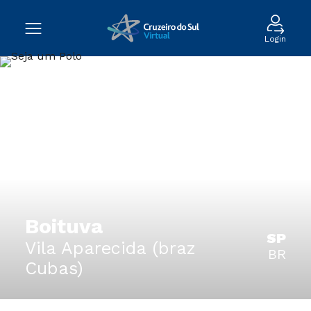
Login
Boituva
SP
Vila Aparecida (braz
BR
Cubas)