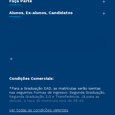
Faça Parte
Pós-graduação
Certificadoras
Vestibular Múltipla Escolha
Cursos de Medicina
Jornada do Aluno
Alunos, Ex-alunos, Candidatos
Vestibular Redação
Cursos Livres
Sou Aluno
Ética e Integridade
Ingresso via Enem
Cursos Técnicos
Sou Candidato
Proteção de dados
Retorne ao Curso
Cursos Profissionalizantes
Sou Ex-aluno
Segunda Graduação
Canais de Atendimento
Segunda Graduação 2.0
Acessibilidade
Transferência
Biblioteca
Formação Pedagógica - R2
Condições Comerciais:
*Para a Graduação EAD, as matrículas serão isentas
nas seguintes formas de ingresso: Segunda Graduação,
Segunda Graduação 2.0 e Transferência. Já para as
demais, a taxa de matrícula será de R$ 49.
ver todas as condições vigentes