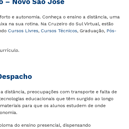
 – Novo São José
orto e autonomia. Conheça o ensino a distância, uma
xa na sua rotina. Na Cruzeiro do Sul Virtual, estão
indo
Cursos Livres
,
Cursos Técnicos
, Graduação,
Pós-
urrículo.
Despacho
o
a distância, preocupações com transporte e falta de
tecnologias educacionais que têm surgido ao longo
 e materiais para que os alunos estudem de onde
tonomia.
ploma do ensino presencial, dispensando