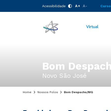
A+
A-
Acessibilidade
Curso
Bom Despac
Novo São José
Home
Nossos Polos
Bom Despacho/MG