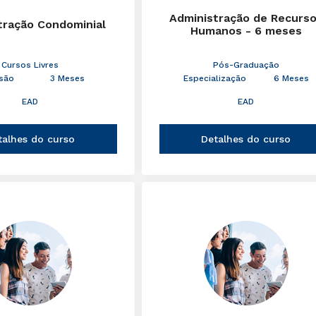
Administração de Recurs
tração Condominial
Humanos - 6 meses
Cursos Livres
Pós-Graduação
são
3 Meses
Especialização
6 Meses
EAD
EAD
talhes do curso
Detalhes do curso