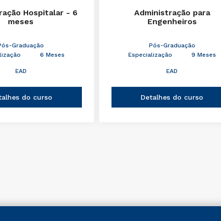
ração Hospitalar - 6
Administração para
meses
Engenheiros
Pós-Graduação
Pós-Graduação
lização
6 Meses
Especialização
9 Meses
EAD
EAD
talhes do curso
Detalhes do curso