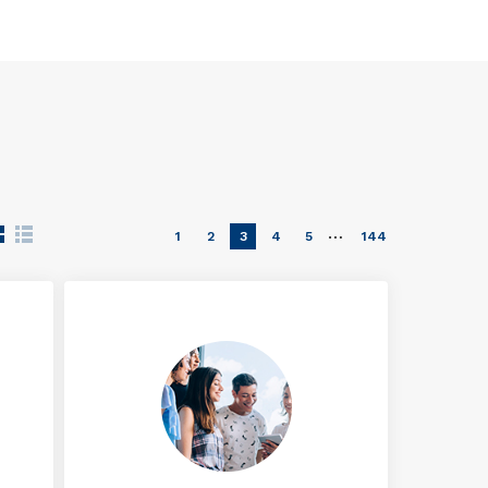
…
1
2
3
4
5
144