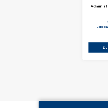
Administ
Especia
De