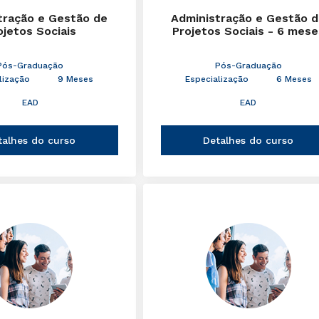
tração e Gestão de
Administração e Gestão 
ojetos Sociais
Projetos Sociais - 6 mese
Pós-Graduação
Pós-Graduação
lização
9 Meses
Especialização
6 Meses
EAD
EAD
talhes do curso
Detalhes do curso