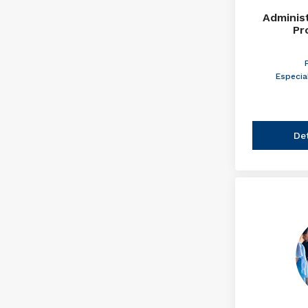
Adminis
Pr
Especia
De