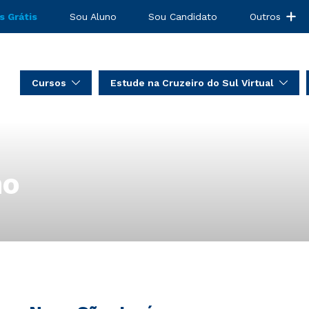
s Grátis
Sou Aluno
Sou Candidato
Outros
Cursos
Estude na Cruzeiro do Sul Virtual
ho