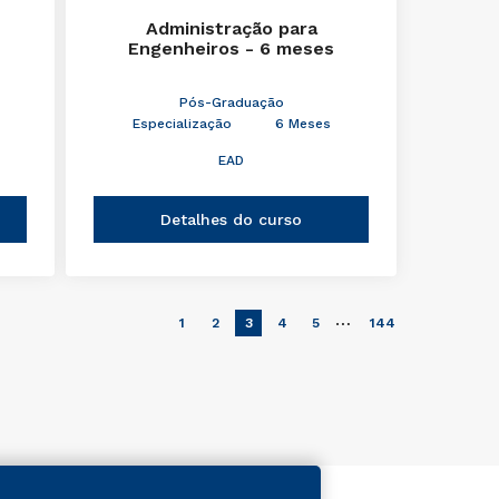
Administração para
Engenheiros - 6 meses
Pós-Graduação
Especialização
6 Meses
EAD
Detalhes do curso
…
1
2
3
4
5
144