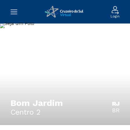
Login
Bom Jardim
RJ
BR
Centro 2