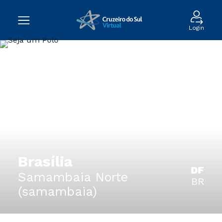
Login
Brasília
DF
Samambaia Norte
BR
(samambaia)