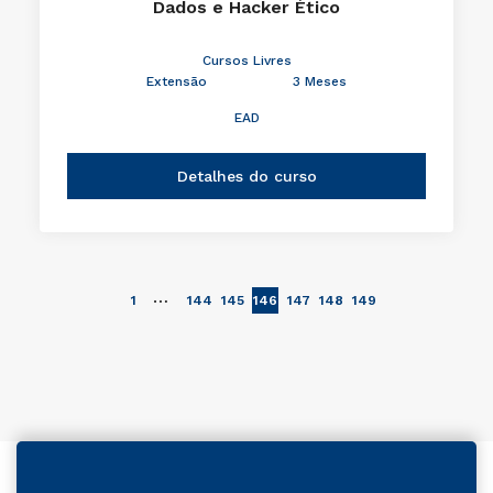
Dados e Hacker Ético
Cursos Livres
Extensão
3 Meses
EAD
Detalhes do curso
…
1
144
145
146
147
148
149