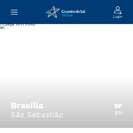
Login
Brasília
DF
BR
São Sebastião