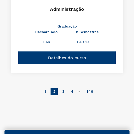
Administração
Graduação
Bacharelado
8 Semestres
EAD
EAD 2.0
Detalhes do curso
…
1
2
3
4
149