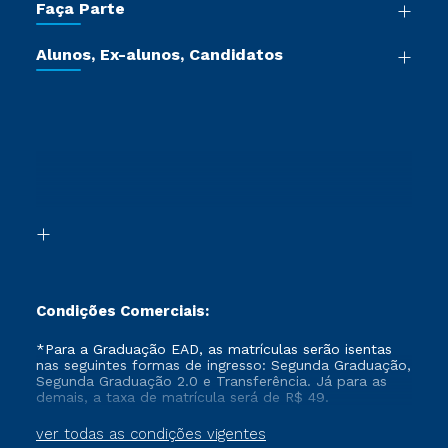
Faça Parte
Pós-graduação
Certificadoras
Vestibular Múltipla Escolha
Cursos de Medicina
Jornada do Aluno
Alunos, Ex-alunos, Candidatos
Vestibular Redação
Cursos Livres
Sou Aluno
Ética e Integridade
Ingresso via Enem
Cursos Técnicos
Sou Candidato
Proteção de dados
Retorne ao Curso
Cursos Profissionalizantes
Sou Ex-aluno
Segunda Graduação
Canais de Atendimento
Segunda Graduação 2.0
Acessibilidade
Transferência
Biblioteca
Formação Pedagógica - R2
Condições Comerciais:
*Para a Graduação EAD, as matrículas serão isentas
nas seguintes formas de ingresso: Segunda Graduação,
Segunda Graduação 2.0 e Transferência. Já para as
demais, a taxa de matrícula será de R$ 49.
ver todas as condições vigentes