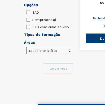
se
Opções
EAD
Bachare
Semipresencial
EAD com aulas ao vivo
Tipos de formação
De
Áreas
Limpar filtro