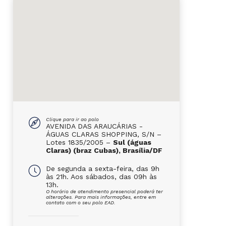
Clique para ir ao polo
AVENIDA DAS ARAUCÁRIAS -
ÁGUAS CLARAS SHOPPING, S/N –
Lotes 1835/2005 –
Sul (águas
Claras) (braz Cubas), Brasília/DF
De segunda a sexta-feira, das 9h
às 21h. Aos sábados, das 09h às
13h.
O horário de atendimento presencial poderá ter
alterações. Para mais informações, entre em
contato com o seu polo EAD.