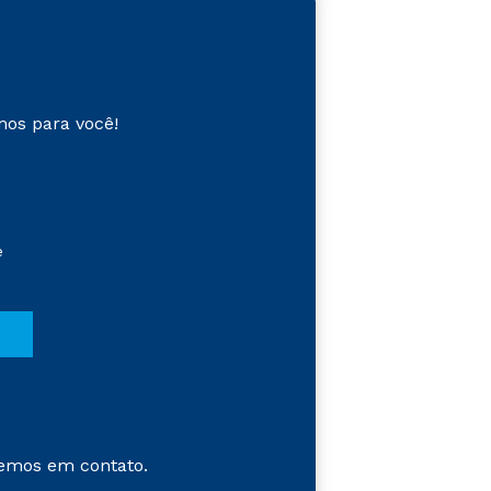
mos para você!
e
emos em contato.