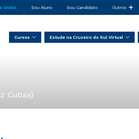
s Grátis
Sou Aluno
Sou Candidato
Outros
Cursos
Estude na Cruzeiro do Sul Virtual
az Cubas)