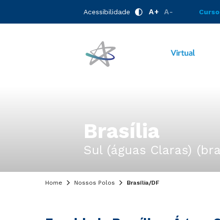
A+
A-
Acessibilidade
Curso
Brasília
Sul (águas Claras) (br
Home
Nossos Polos
Brasília/DF