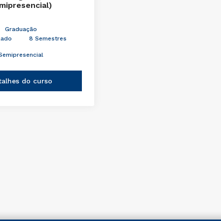
mipresencial)
Graduação
lado
8 Semestres
Semipresencial
talhes do curso