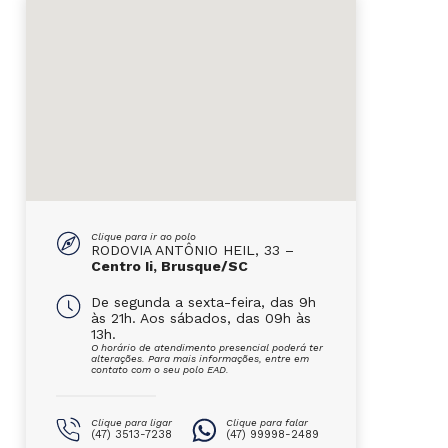
Clique para ir ao polo
RODOVIA ANTÔNIO HEIL, 33 –
Centro Ii, Brusque/SC
De segunda a sexta-feira, das 9h
às 21h. Aos sábados, das 09h às
13h.
O horário de atendimento presencial poderá ter
alterações. Para mais informações, entre em
contato com o seu polo EAD.
Clique para ligar
Clique para falar
(47) 3513-7238
(47) 99998-2489