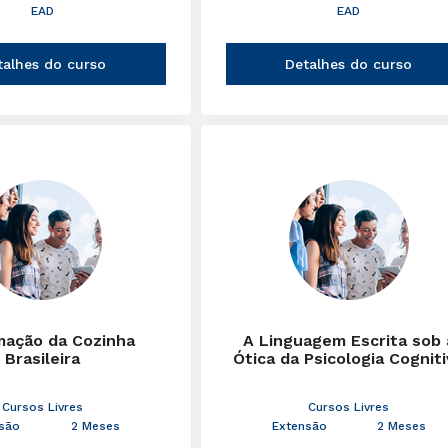
EAD
EAD
talhes do curso
Detalhes do curso
mação da Cozinha
A Linguagem Escrita sob 
Brasileira
Ótica da Psicologia Cognit
Cursos Livres
Cursos Livres
são
2 Meses
Extensão
2 Meses