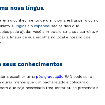
uma nova língua
rarem o conhecimento de um idioma estrangeiro como
didato. O
inglês
e o
espanhol
são os dois que
les pode ajudar você a impulsionar a sua carreira. A
dar a língua de sua escolha no local e horário que
!
e seus conhecimentos
 além, escolher uma
pós-graduação
EAD pode ser a
mam durar menos que um bacharelado e colocam o
em que seja necessário frequentar aulas presenciais