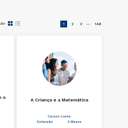
…
ção
1
2
3
148
m o
A Criança e a Matemática
Cursos Livres
Extensão
3 Meses