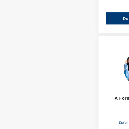
De
A For
Exten