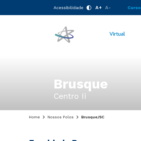
A+
A-
Acessibilidade
Curso
Brusque
Centro Ii
Home
Nossos Polos
Brusque/SC