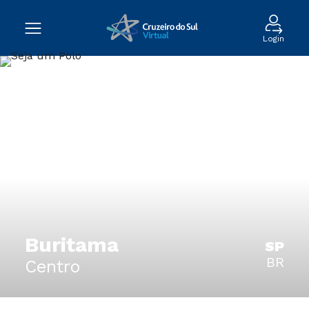
Login
Buritama
SP
BR
Centro