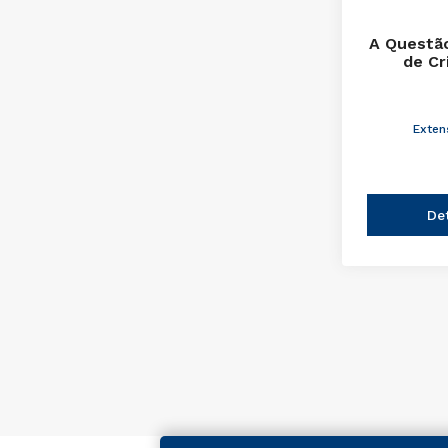
A Questão
de Cr
Exten
De