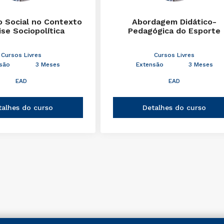
 Social no Contexto
Abordagem Didático-
ise Sociopolítica
Pedagógica do Esporte
Cursos Livres
Cursos Livres
são
3 Meses
Extensão
3 Meses
EAD
EAD
talhes do curso
Detalhes do curso