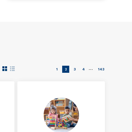
…
1
2
3
4
143