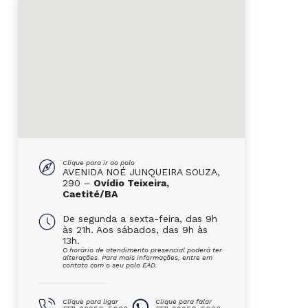
Clique para ir ao polo
AVENIDA NOÉ JUNQUEIRA SOUZA,
290 –
Ovídio Teixeira,
Caetité/BA
De segunda a sexta-feira, das 9h
às 21h. Aos sábados, das 9h às
13h.
O horário de atendimento presencial poderá ter
alterações. Para mais informações, entre em
contato com o seu polo EAD.
Clique para ligar
Clique para falar