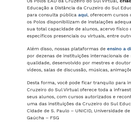
Os Polos EAD da Cruzeiro do Sul Virtual,
cria
Educação a Distância da Cruzeiro do Sul Edu
para consulta pública
aqui
, oferecem cursos 
os Polos disponibilizam de instalações adequ
sua total capacidade de alunos, acervo físico o
específicos presenciais ou virtuais, entre outr
Além disso, nossas plataformas de
ensino a d
por dezenas de instituições internacionais de
qualidade, desenvolvido por mestres e doutor
vídeos, salas de discussão, músicas, animaçõe
Desta forma, você pode ficar tranquilo para i
Cruzeiro do Sul Virtual oferece toda a infrae
seus alunos, com cursos autorizados e reconh
uma das instituições da Cruzeiro do Sul Educ
Cidade de S. Paulo – UNICID, Universidade de
Gaúcha – FSG