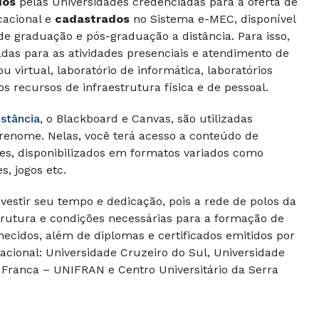
dos
pelas Universidades credenciadas para a oferta de
cacional e
cadastrados
no Sistema e-MEC, disponível
de graduação e pós-graduação a distância. Para isso,
adas para as atividades presenciais e atendimento de
u virtual, laboratório de informática, laboratórios
os recursos de infraestrutura física e de pessoal.
istância
, o Blackboard e Canvas, são utilizadas
 renome. Nelas, você terá acesso a conteúdo de
es, disponibilizados em formatos variados como
s, jogos etc.
nvestir seu tempo e dedicação, pois a rede de polos da
strutura e condições necessárias para a formação de
ecidos, além de diplomas e certificados emitidos por
acional: Universidade Cruzeiro do Sul, Universidade
 Franca – UNIFRAN e Centro Universitário da Serra