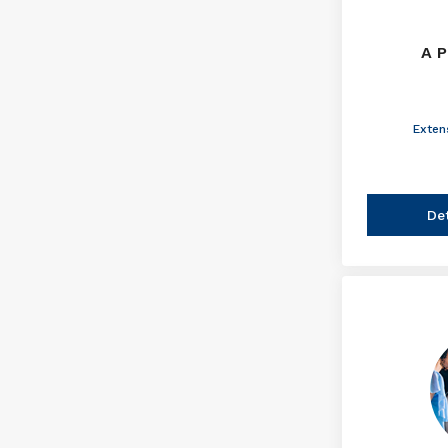
A P
Exten
De