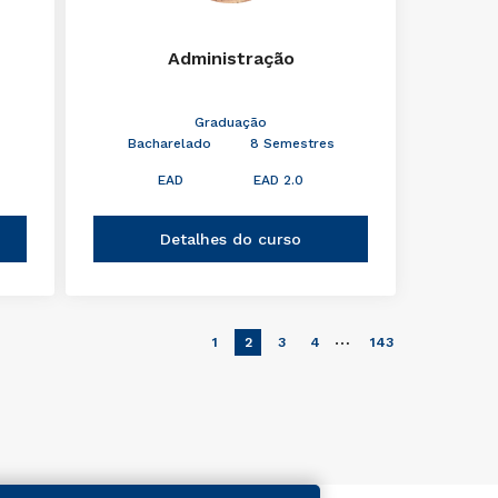
Administração
Graduação
Bacharelado
8 Semestres
EAD
EAD 2.0
Detalhes do curso
…
1
2
3
4
143