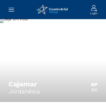
Login
Cajamar
SP
BR
Jordanésia