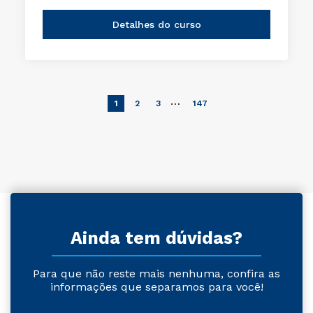
Detalhes do curso
…
1
2
3
147
Ainda tem dúvidas?
Para que não reste mais nenhuma, confira as
informações que separamos para você!