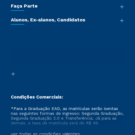
Trabalhe Conosco
Faça Parte
Pós-graduação
Certificadoras
Vestibular Múltipla Escolha
Cursos de Medicina
Jornada do Aluno
Alunos, Ex-alunos, Candidatos
Vestibular Redação
Cursos Livres
Sou Aluno
Ética e Integridade
Ingresso via Enem
Cursos Técnicos
Sou Candidato
Proteção de dados
Retorne ao Curso
Cursos Profissionalizantes
Sou Ex-aluno
Segunda Graduação
Canais de Atendimento
Segunda Graduação 2.0
Acessibilidade
Transferência
Biblioteca
Formação Pedagógica - R2
Condições Comerciais:
*Para a Graduação EAD, as matrículas serão isentas
nas seguintes formas de ingresso: Segunda Graduação,
Segunda Graduação 2.0 e Transferência. Já para as
demais, a taxa de matrícula será de R$ 49.
ver todas as condições vigentes