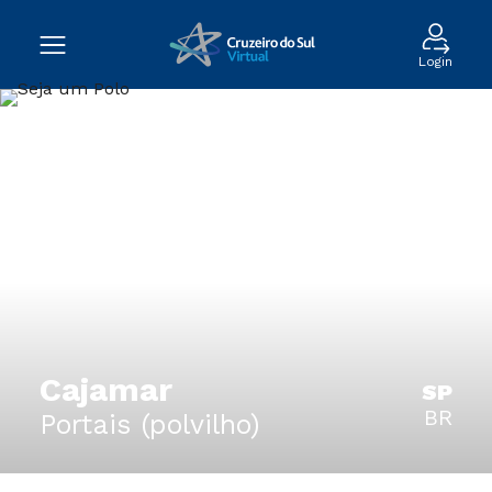
Login
Cajamar
SP
BR
Portais (polvilho)