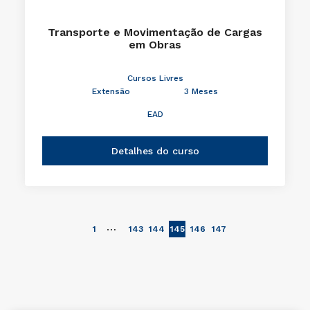
Transporte e Movimentação de Cargas
em Obras
Cursos Livres
Extensão
3 Meses
EAD
Detalhes do curso
…
1
143
144
145
146
147