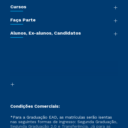
Nossa História
Cursos
Sala de Imprensa
Graduação
Trabalhe Conosco
Faça Parte
Pós-graduação
Certificadoras
Vestibular Múltipla Escolha
Cursos de Medicina
Jornada do Aluno
Alunos, Ex-alunos, Candidatos
Vestibular Redação
Cursos Livres
Sou Aluno
Ética e Integridade
Ingresso via Enem
Cursos Técnicos
Sou Candidato
Proteção de dados
Retorne ao Curso
Cursos Profissionalizantes
Sou Ex-aluno
Segunda Graduação
Canais de Atendimento
Segunda Graduação 2.0
Acessibilidade
Transferência
Biblioteca
Formação Pedagógica - R2
Condições Comerciais:
*Para a Graduação EAD, as matrículas serão isentas
nas seguintes formas de ingresso: Segunda Graduação,
Segunda Graduação 2.0 e Transferência. Já para as