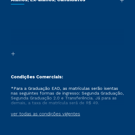
Vestibular Redação
Cursos Livres
Sou Aluno
Ética e Integridade
Ingresso via Enem
Cursos Técnicos
Sou Candidato
Proteção de dados
Retorne ao Curso
Cursos Profissionalizantes
Sou Ex-aluno
Segunda Graduação
Canais de Atendimento
Segunda Graduação 2.0
Acessibilidade
Transferência
Biblioteca
Formação Pedagógica - R2
Condições Comerciais:
*Para a Graduação EAD, as matrículas serão isentas
nas seguintes formas de ingresso: Segunda Graduação,
Segunda Graduação 2.0 e Transferência. Já para as
demais, a taxa de matrícula será de R$ 49.
ver todas as condições vigentes