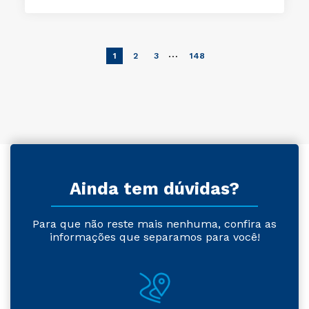
…
1
2
3
148
Ainda tem dúvidas?
Para que não reste mais nenhuma, confira as
informações que separamos para você!