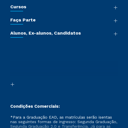
Nossa História
Cursos
Sala de Imprensa
Graduação
Trabalhe Conosco
Faça Parte
Pós-graduação
Certificadoras
Vestibular Múltipla Escolha
Cursos de Medicina
Jornada do Aluno
Alunos, Ex-alunos, Candidatos
Vestibular Redação
Cursos Livres
Sou Aluno
Ética e Integridade
Ingresso via Enem
Cursos Técnicos
Sou Candidato
Proteção de dados
Retorne ao Curso
Cursos Profissionalizantes
Sou Ex-aluno
Segunda Graduação
Canais de Atendimento
Segunda Graduação 2.0
Acessibilidade
Transferência
Biblioteca
Formação Pedagógica - R2
Condições Comerciais:
*Para a Graduação EAD, as matrículas serão isentas
nas seguintes formas de ingresso: Segunda Graduação,
Segunda Graduação 2.0 e Transferência. Já para as