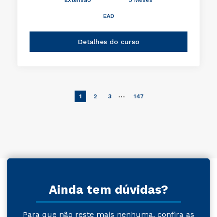
EAD
Detalhes do curso
…
1
2
3
147
Ainda tem dúvidas?
Para que não reste mais nenhuma, confira as