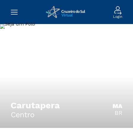
Login
Carutapera
MA
BR
Centro