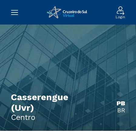
Login
Casserengue
PB
(Uvr)
BR
Centro