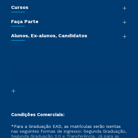
Nossa História
Cursos
Sala de Imprensa
Graduação
Trabalhe Conosco
Faça Parte
Pós-graduação
Certificadoras
Vestibular Múltipla Escolha
Cursos de Medicina
Jornada do Aluno
Alunos, Ex-alunos, Candidatos
Vestibular Redação
Cursos Livres
Sou Aluno
Ética e Integridade
Ingresso via Enem
Cursos Técnicos
Sou Candidato
Proteção de dados
Retorne ao Curso
Cursos Profissionalizantes
Sou Ex-aluno
Segunda Graduação
Canais de Atendimento
Segunda Graduação 2.0
Acessibilidade
Transferência
Biblioteca
Formação Pedagógica - R2
Condições Comerciais:
*Para a Graduação EAD, as matrículas serão isentas
nas seguintes formas de ingresso: Segunda Graduação,
Segunda Graduação 2.0 e Transferência. Já para as