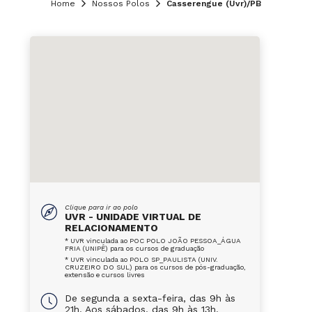
Home
Nossos Polos
Casserengue (Uvr)/PB
Clique para ir ao polo
UVR - UNIDADE VIRTUAL DE
RELACIONAMENTO
* UVR vinculada ao POC POLO JOÃO PESSOA_ÁGUA
FRIA (UNIPÊ) para os cursos de graduação
* UVR vinculada ao POLO SP_PAULISTA (UNIV.
CRUZEIRO DO SUL) para os cursos de pós-graduação,
extensão e cursos livres
De segunda a sexta-feira, das 9h às
21h. Aos sábados, das 9h às 13h.