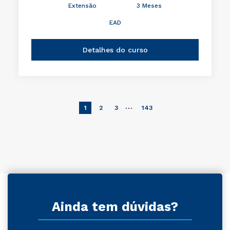
Extensão
3 Meses
EAD
Detalhes do curso
…
1
2
3
143
Ainda tem dúvidas?