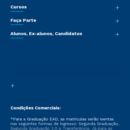
Nossa História
Cursos
Sala de Imprensa
Graduação
Trabalhe Conosco
Faça Parte
Pós-graduação
Certificadoras
Vestibular Múltipla Escolha
Cursos de Medicina
Jornada do Aluno
Alunos, Ex-alunos, Candidatos
Vestibular Redação
Cursos Livres
Sou Aluno
Ética e Integridade
Ingresso via Enem
Cursos Técnicos
Sou Candidato
Proteção de dados
Retorne ao Curso
Cursos Profissionalizantes
Sou Ex-aluno
Segunda Graduação
Canais de Atendimento
Segunda Graduação 2.0
Acessibilidade
Transferência
Biblioteca
Formação Pedagógica - R2
Condições Comerciais:
*Para a Graduação EAD, as matrículas serão isentas
nas seguintes formas de ingresso: Segunda Graduação,
Segunda Graduação 2.0 e Transferência. Já para as