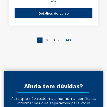
EAD
Detalhes do curso
…
1
2
3
143
Ainda tem dúvidas?
Para que não reste mais nenhuma, confira as
informações que separamos para você!