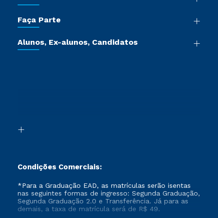
Sala de Imprensa
Graduação
Trabalhe Conosco
Faça Parte
Pós-graduação
Certificadoras
Vestibular Múltipla Escolha
Cursos de Medicina
Jornada do Aluno
Alunos, Ex-alunos, Candidatos
Vestibular Redação
Cursos Livres
Sou Aluno
Ética e Integridade
Ingresso via Enem
Cursos Técnicos
Sou Candidato
Proteção de dados
Retorne ao Curso
Cursos Profissionalizantes
Sou Ex-aluno
Segunda Graduação
Canais de Atendimento
Segunda Graduação 2.0
Acessibilidade
Transferência
Biblioteca
Formação Pedagógica - R2
Condições Comerciais:
*Para a Graduação EAD, as matrículas serão isentas
nas seguintes formas de ingresso: Segunda Graduação,
Segunda Graduação 2.0 e Transferência. Já para as
demais, a taxa de matrícula será de R$ 49.