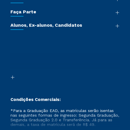
Sala de Imprensa
Graduação
Trabalhe Conosco
Faça Parte
Pós-graduação
Certificadoras
Vestibular Múltipla Escolha
Cursos de Medicina
Jornada do Aluno
Alunos, Ex-alunos, Candidatos
Vestibular Redação
Cursos Livres
Sou Aluno
Ética e Integridade
Ingresso via Enem
Cursos Técnicos
Sou Candidato
Proteção de dados
Retorne ao Curso
Cursos Profissionalizantes
Sou Ex-aluno
Segunda Graduação
Canais de Atendimento
Segunda Graduação 2.0
Acessibilidade
Transferência
Biblioteca
Formação Pedagógica - R2
Condições Comerciais:
*Para a Graduação EAD, as matrículas serão isentas
nas seguintes formas de ingresso: Segunda Graduação,
Segunda Graduação 2.0 e Transferência. Já para as
demais, a taxa de matrícula será de R$ 49.