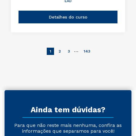
EAD
Detalhes do curso
…
1
2
3
143
Ainda tem dúvidas?
Para que não reste mais nenhuma, confira as
informações que separamos para você!