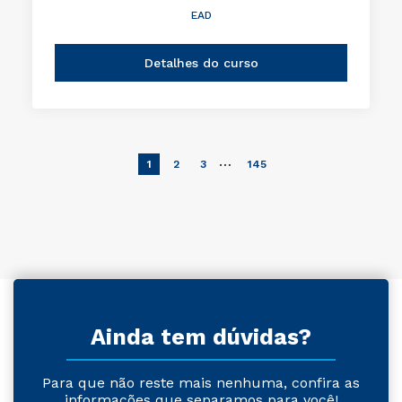
EAD
Detalhes do curso
…
1
2
3
145
Ainda tem dúvidas?
Para que não reste mais nenhuma, confira as
informações que separamos para você!