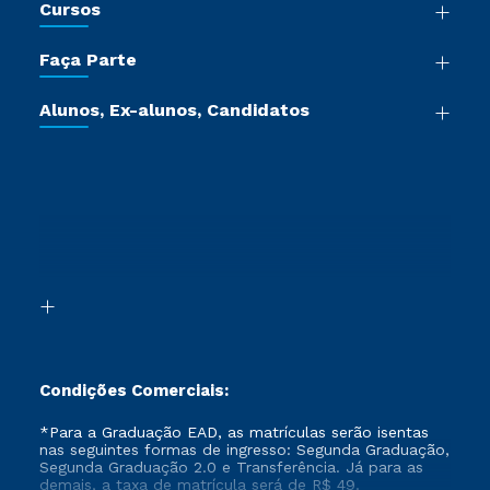
Cursos
Sala de Imprensa
Graduação
Trabalhe Conosco
Faça Parte
Pós-graduação
Certificadoras
Vestibular Múltipla Escolha
Cursos de Medicina
Jornada do Aluno
Alunos, Ex-alunos, Candidatos
Vestibular Redação
Cursos Livres
Sou Aluno
Ética e Integridade
Ingresso via Enem
Cursos Técnicos
Sou Candidato
Proteção de dados
Retorne ao Curso
Cursos Profissionalizantes
Sou Ex-aluno
Segunda Graduação
Canais de Atendimento
Segunda Graduação 2.0
Acessibilidade
Transferência
Biblioteca
Formação Pedagógica - R2
Condições Comerciais:
*Para a Graduação EAD, as matrículas serão isentas
nas seguintes formas de ingresso: Segunda Graduação,
Segunda Graduação 2.0 e Transferência. Já para as
demais, a taxa de matrícula será de R$ 49.