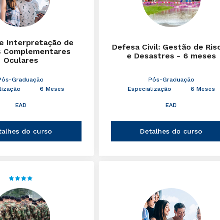
 e Interpretação de
Defesa Civil: Gestão de Ris
 Complementares
e Desastres - 6 meses
Oculares
Pós-Graduação
Pós-Graduação
lização
6 Meses
Especialização
6 Meses
EAD
EAD
talhes do curso
Detalhes do curso