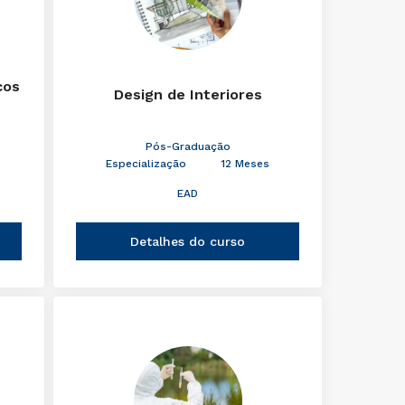
cos
Design de Interiores
Pós-Graduação
Especialização
12 Meses
EAD
Detalhes do curso