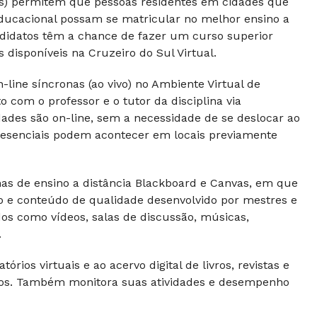
Rs) permitem que pessoas residentes em cidades que
ducacional possam se matricular no melhor ensino a
andidatos têm a chance de fazer um curso superior
disponíveis na Cruzeiro do Sul Virtual.
line síncronas (ao vivo) no Ambiente Virtual de
com o professor e o tutor da disciplina via
dades são on-line, sem a necessidade de se deslocar ao
 presenciais podem acontecer em locais previamente
s de ensino a distância Blackboard e Canvas, em que
vo e conteúdo de qualidade desenvolvido por mestres e
dos como vídeos, salas de discussão, músicas,
.
rios virtuais e ao acervo digital de livros, revistas e
ntos. Também monitora suas atividades e desempenho