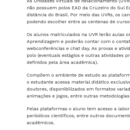
As Unidades Virtuais de Relacionamento (UV
não possuem polos EAD da Cruzeiro do Sul E
distância do Brasil. Por meio das UVRs, os c
podendo escolher entre as centenas de cursos 
Os alunos matriculados na UVR terão aulas on-
Aprendizagem e poderão contar com o contato 
webconferências e chat day. As provas e ativi
polo (eventuais estágios e outras atividades
definidos pela área acadêmica).
Compõem o ambiente de estudo as plataforma
o estudante acessa material didático exclusi
doutores, disponibilizados em formatos varia
animações e jogos, entre outras metodologias
Pelas plataformas o aluno tem acesso a laborató
periódicos científicos, entre outros docume
acadêmicos.