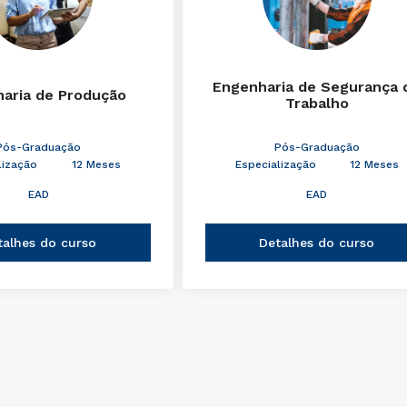
Engenharia de Segurança 
aria de Produção
Trabalho
Pós-Graduação
Pós-Graduação
lização
12 Meses
Especialização
12 Meses
EAD
EAD
talhes do curso
Detalhes do curso