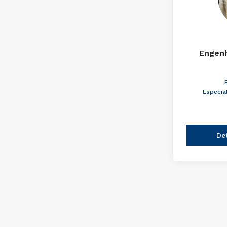
Engenh
Especia
De