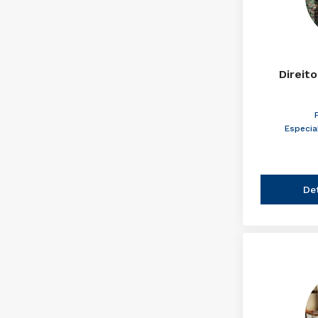
Direito
Especia
De