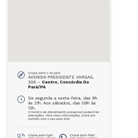
Clique para ir ao polo
AVENIDA PRESIDENTE VARGAS,
306 –
Centro, Concórdia Do
Pará/PA
De segunda a sexta-feira, das 9h
às 21h. Aos sábados, das 09h às
13h.
O horário de atendimento presencial poderá ter
alterações. Para mais informações, entre em
contato com o seu polo EAD.
Clique para ligar
Clique para falar