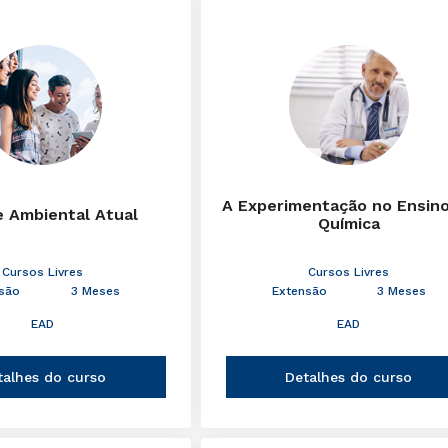
A Experimentação no Ensin
e Ambiental Atual
Química
Cursos Livres
Cursos Livres
são
3 Meses
Extensão
3 Meses
EAD
EAD
talhes do curso
Detalhes do curso