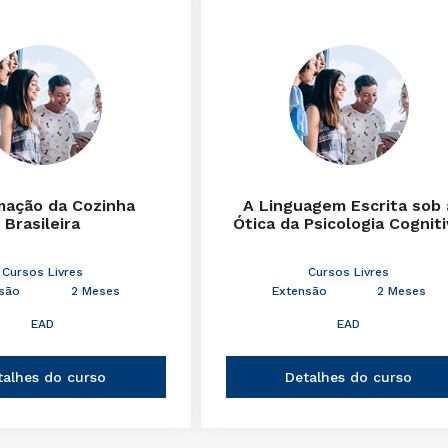
mação da Cozinha
A Linguagem Escrita sob 
Brasileira
Ótica da Psicologia Cognit
Cursos Livres
Cursos Livres
são
2 Meses
Extensão
2 Meses
EAD
EAD
talhes do curso
Detalhes do curso