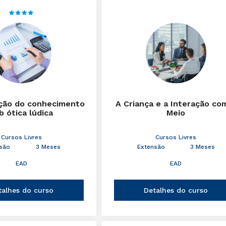
ção do conhecimento
A Criança e a Interação co
b ótica lúdica
Meio
Cursos Livres
Cursos Livres
são
3 Meses
Extensão
3 Meses
EAD
EAD
talhes do curso
Detalhes do curso