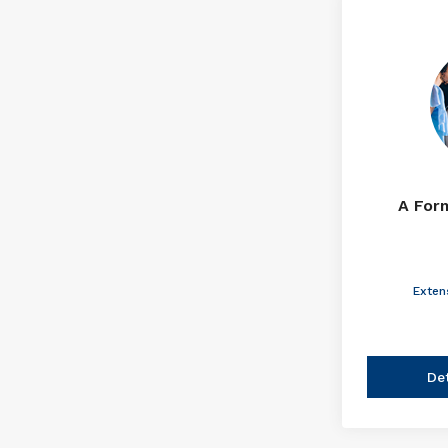
A For
Exten
De