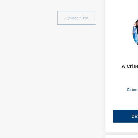
Limpar filtro
A Cris
Exten
De