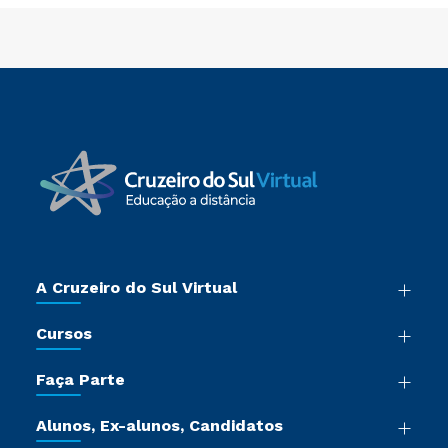
A Cruzeiro do Sul Virtual
Nossa História
Cursos
Sala de Imprensa
Graduação
Trabalhe Conosco
Faça Parte
Pós-graduação
Certificadoras
Vestibular Múltipla Escolha
Cursos de Medicina
Jornada do Aluno
Alunos, Ex-alunos, Candidatos
Vestibular Redação
Cursos Livres