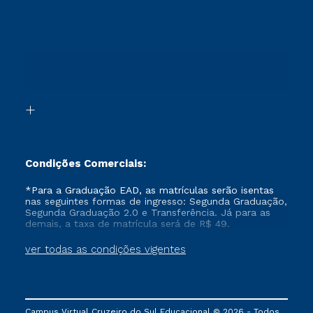
Sou Aluno
Ética e Integridade
Ingresso via Enem
Cursos Técnicos
Sou Candidato
Proteção de dados
Retorne ao Curso
Cursos Profissionalizantes
Sou Ex-aluno
Segunda Graduação
Canais de Atendimento
Segunda Graduação 2.0
Acessibilidade
Transferência
Biblioteca
Formação Pedagógica - R2
Condições Comerciais:
*Para a Graduação EAD, as matrículas serão isentas
nas seguintes formas de ingresso: Segunda Graduação,
Segunda Graduação 2.0 e Transferência. Já para as
demais, a taxa de matrícula será de R$ 49.
ver todas as condições vigentes
Campus Virtual Cruzeiro do Sul Educacional © 2026 - Todos